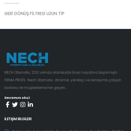
GERİ DÖNÜŞ FİLTRESİ UZUN TİP
NECH Otomotiv, 2021 yılında İstanbulda ticari hayatına başlamıştır.
FİRMA PROFİL Nech Otomotiv; dinamik, yenilikçi ve deneyimli çalışan
kadrosu ile müşterilerine her geçen...
Devamını oku
İLETIŞIM BILGILERI